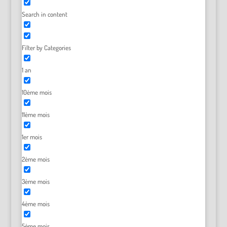
Search in content
Filter by Categories
1 an
10ème mois
11ème mois
1er mois
2ème mois
3ème mois
4ème mois
5ème mois