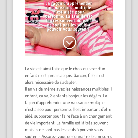
La façon d’appréhender
une naissance multiple
n’est aisée pour
personne. La famille est
là très souvent mais ils
ne sont pas les seuls à
pouvoir vous soutenir.
;
La vie est ainsi faite que le choix du sexe d’un
enfant n’est jamais acquis. Garçon, fille, il est
alors nécessaire de s’adapter.
Il en va de même avec les naissances multiples. 1
enfant, ça va, 3 enfants bonjour les dégâts. La
façon d’appréhender une naissance multiple
n’est aisée pour personne. Il est important d’être
aidé, supporter pour faire face à un changement
de vie important. La famille est là très souvent
mais ils ne sont pas les seuls à pouvoir vous
soutenir. Assurez-vous de connaitre les mesures