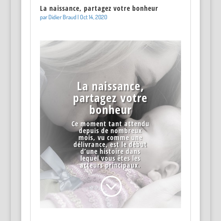
La naissance, partagez votre bonheur
par
Didier Braud
|
Oct 14, 2020
La naissance,
partagez votre
bonheur
Ce moment tant attendu
depuis de nombreux
mois, vu comme une
délivrance, est le début
d’une histoire dans
lequel vous êtes les
acteurs principaux.
;