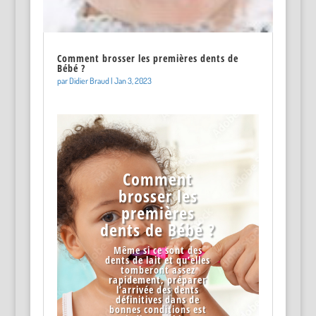
Comment brosser les premières dents de
Bébé ?
par
Didier Braud
|
Jan 3, 2023
Comment
brosser les
premières
dents de Bébé ?
Même si ce sont des
dents de lait et qu’elles
tomberont assez
rapidement, préparer
l’arrivée des dents
définitives dans de
bonnes conditions est