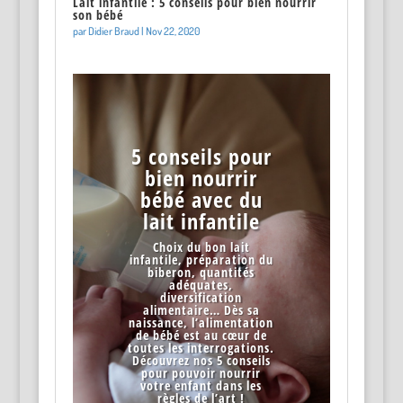
Lait infantile : 5 conseils pour bien nourrir
son bébé
par
Didier Braud
|
Nov 22, 2020
5 conseils pour
bien nourrir
bébé avec du
lait infantile
Choix du bon lait
infantile, préparation du
biberon, quantités
adéquates,
diversification
alimentaire… Dès sa
naissance, l’alimentation
de bébé est au cœur de
toutes les interrogations.
Découvrez nos 5 conseils
pour pouvoir nourrir
votre enfant dans les
règles de l’art !