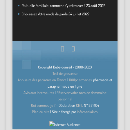
Mutuelle familiale, comment s’y retrouver ?
23 août 2022
Choisissez Votre mode de garde
24 juillet 2022
Copyright Bebe-conseil - 2000-2023
Test de grossesse
Annuaire des pédiatres en France
|
1001pharmacies
, pharmacie et
parapharmacie en ligne
Avis aux internautes
|
Réservez votre nom de dommaine
personnel
Qui sommes-je ?
- Déclaration
CNIL
N°
881404
Plan du site
| Site hébergé par
Infomaniak.ch