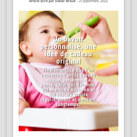
Article écrit par
Didier Braud
-
21 septembre, 2022
Un bavoir
personnalisé, une
idée de cadeau
original
Finalement, ce que l’on
recherche c’est le cadeau
auquel personne n’a
pensé, celui qui détonne,
qui marque l’occasion et
qui restera visible
régulièrement et pendant
longtemps.
;