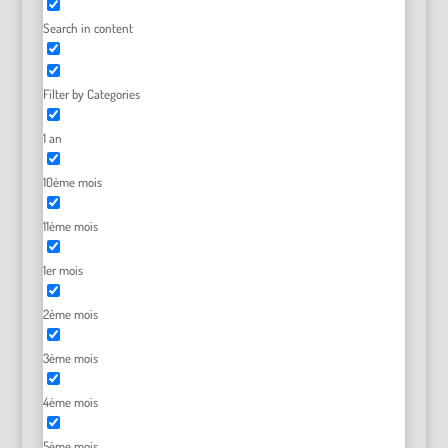
Search in content
Filter by Categories
1 an
10ème mois
11ème mois
1er mois
2ème mois
3ème mois
4ème mois
5ème mois