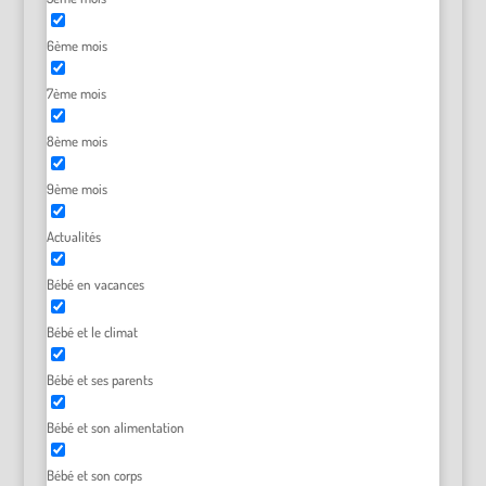
6ème mois
7ème mois
8ème mois
9ème mois
Actualités
Bébé en vacances
Bébé et le climat
Bébé et ses parents
Bébé et son alimentation
Bébé et son corps