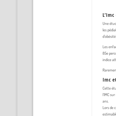
L’Imc
Une étud
les pédia
d’obésité
Les enfa
85e perce
indice at
Rarement 
Imc et
Cette étu
l’IMC sur
ans.
Lors de c
estimable