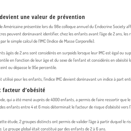
 devient une valeur de prévention
e Américaine présentée lors du 98e colloque annuel du Endocrine Society af
tres peuvent dorénavant identifier, chez les enfants avant l’âge de 2 ans, les 
 par le simple calcul de l’IMC (Indice de Masse Corporelle).
nts âgés de 2 ans sont considérés en surpoids lorsque leur IMC est égal ou su
ntile en fonction de leur âge et du sexe de l’enfant et considérés en obésité 
teint ou dépasse le 95e percentile.
utilisé pour les enfants, l’indice IMC devient dorénavant un indice à part ent
 facteur d’obésité
de, qui a été mené auprès de 4000 enfants, a permis de faire ressortir que le 
 des enfants entre 4 et 6 mois déterminait le facteur de risque d’obésité vers l
ette étude, 2 groupes distincts ont permis de valider l’âge à partir duquel le ri
. Le groupe global était constitué par des enfants de 2 à 6 ans.