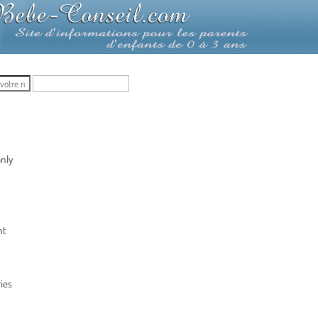
nly
nt
ies