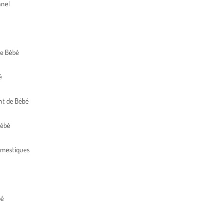
nnel
de Bébé
é
t de Bébé
Bébé
omestiques
bé