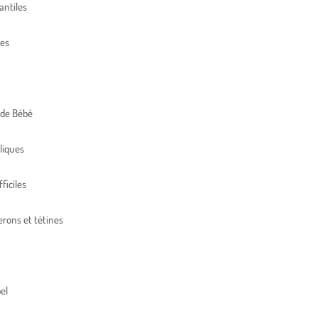
antiles
res
 de Bébé
liques
ficiles
erons et tétines
el