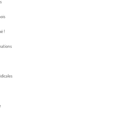
s
ois
é !
mations
dicales
e