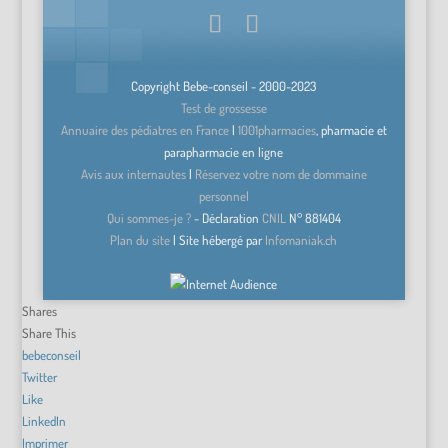
Copyright Bebe-conseil - 2000-2023
Test de grossesse
Annuaire des pédiatres en France
|
1001pharmacies
, pharmacie et
parapharmacie en ligne
Avis aux internautes
|
Réservez votre nom de dommaine
personnel
Qui sommes-je ?
- Déclaration
CNIL
N°
881404
Plan du site
| Site hébergé par
Infomaniak.ch
Shares
Share This
bebeconseil
Twitter
Like
LinkedIn
Imprimer