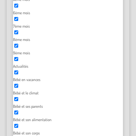
6ème mois
7ème mois
8ème mois
9ème mois
Actualités
Bébé en vacances
Bébé et le climat
Bébé et ses parents
Bébé et son alimentation
Bébé et son corps