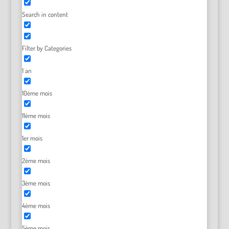
Search in content
Filter by Categories
1 an
10ème mois
11ème mois
1er mois
2ème mois
3ème mois
4ème mois
5ème mois