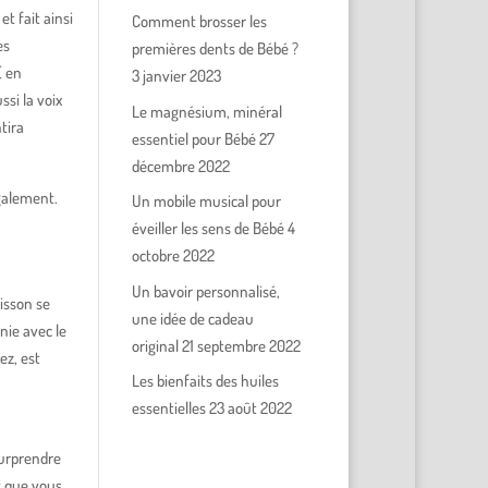
t fait ainsi
Comment brosser les
es
premières dents de Bébé ?
( en
3 janvier 2023
ssi la voix
Le magnésium, minéral
tira
essentiel pour Bébé
27
décembre 2022
galement.
Un mobile musical pour
éveiller les sens de Bébé
4
octobre 2022
Un bavoir personnalisé,
isson se
une idée de cadeau
nie avec le
original
21 septembre 2022
ez, est
Les bienfaits des huiles
essentielles
23 août 2022
surprendre
nt que vous