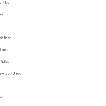
antiles
res
 de Bébé
liques
ficiles
erons et tétines
el