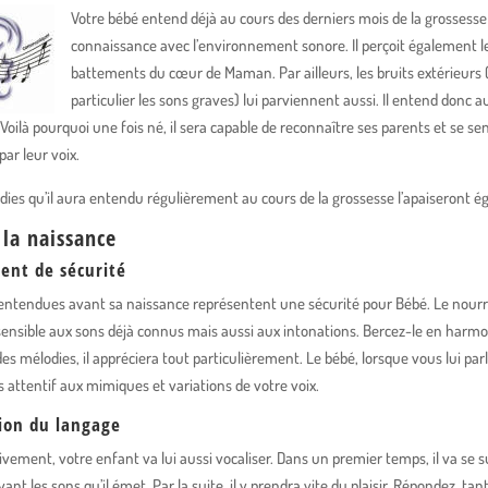
Votre bébé entend déjà au cours des derniers mois de la grossesse e
connaissance avec l’environnement sonore. Il perçoit également l
battements du cœur de Maman. Par ailleurs, les bruits extérieurs 
particulier les sons graves) lui parviennent aussi. Il entend donc au
Voilà pourquoi une fois né, il sera capable de reconnaître ses parents et se sen
par leur voix.
dies qu’il aura entendu régulièrement au cours de la grossesse l’apaiseront é
 la naissance
ent de sécurité
 entendues avant sa naissance représentent une sécurité pour Bébé. Le nourr
ensible aux sons déjà connus mais aussi aux intonations. Bercez-le en harmo
s mélodies, il appréciera tout particulièrement. Le bébé, lorsque vous lui parl
s attentif aux mimiques et variations de votre voix.
ion du langage
vement, votre enfant va lui aussi vocaliser. Dans un premier temps, il va se 
ant les sons qu’il émet. Par la suite, il y prendra vite du plaisir. Répondez, ta