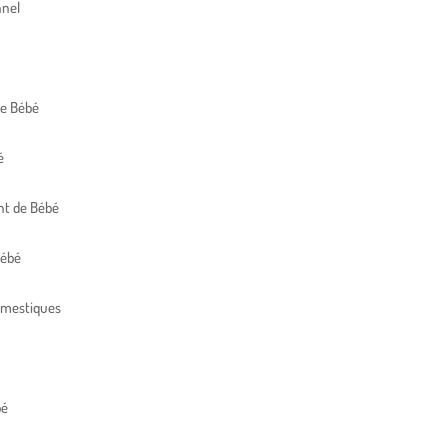
nnel
de Bébé
é
t de Bébé
Bébé
omestiques
bé