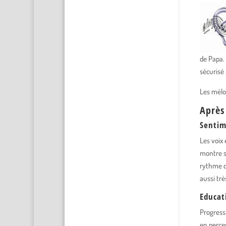
de Papa. 
sécurisé 
Les mélo
Après
Sentim
Les voix
montre s
rythme de
aussi trè
Educat
Progressi
en percev