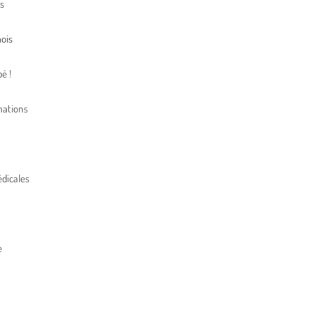
s
ois
é !
mations
dicales
e