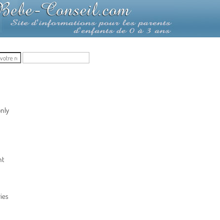
nly
nt
ies