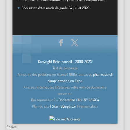
Choisissez Votre mode de garde
24 juillet 2022
Copyright Bebe-conseil - 2000-2023
Test de grossesse
Annuaire des pédiatres en France
|
1001pharmacies
, pharmacie et
parapharmacie en ligne
Avis aux internautes
|
Réservez votre nom de dommaine
personnel
Qui sommes-je ?
- Déclaration
CNIL
N°
881404
Plan du site
| Site hébergé par
Infomaniak.ch
Shares