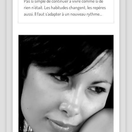
Pas si simple de continuer à vivre comme si de
rien n’était. Les habitudes changent, les repères
aussi. Il faut s’adapter à un nouveau rythme…