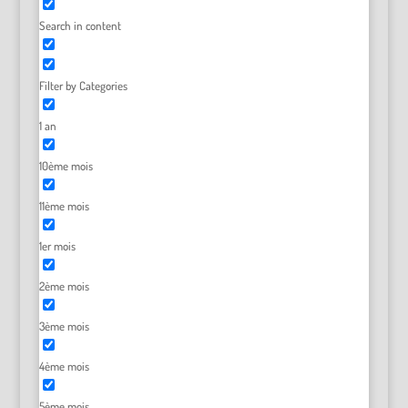
Search in content
Filter by Categories
1 an
10ème mois
11ème mois
1er mois
2ème mois
3ème mois
4ème mois
5ème mois