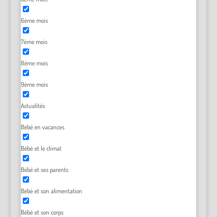
6ème mois
7ème mois
8ème mois
9ème mois
Actualités
Bébé en vacances
Bébé et le climat
Bébé et ses parents
Bébé et son alimentation
Bébé et son corps