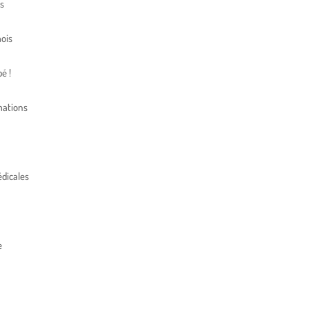
s
ois
é !
mations
dicales
e