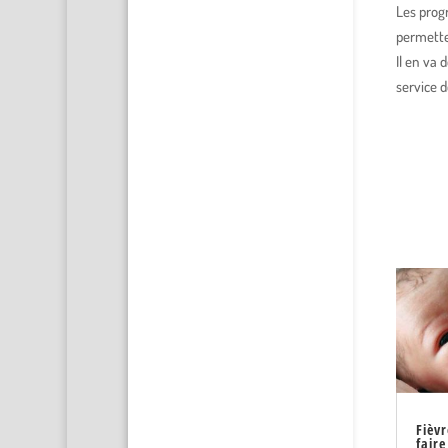
Les prog
permetten
Il en va
service d
Fièv
faire