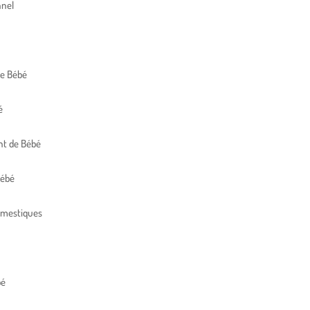
nnel
de Bébé
é
t de Bébé
Bébé
omestiques
bé