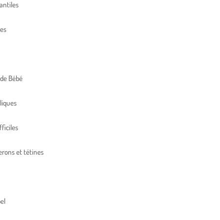
antiles
res
 de Bébé
liques
ficiles
erons et tétines
el