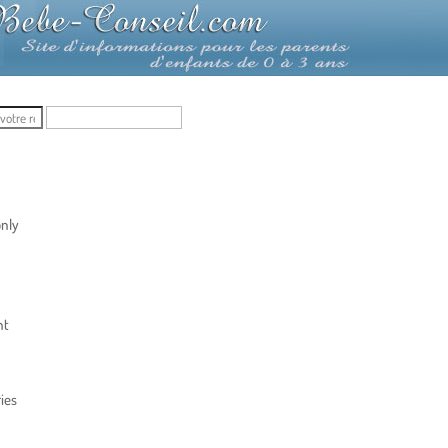
nly
nt
ies