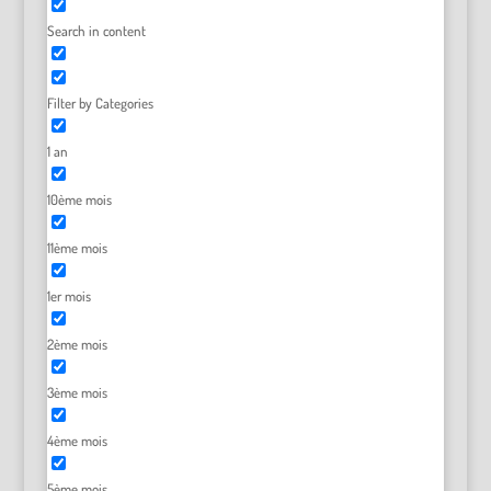
Search in content
Filter by Categories
1 an
10ème mois
11ème mois
1er mois
2ème mois
3ème mois
4ème mois
5ème mois