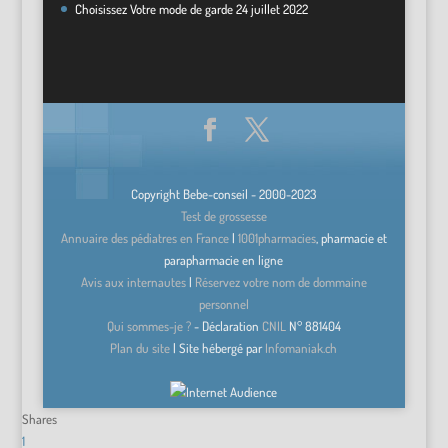
Choisissez Votre mode de garde
24 juillet 2022
Copyright Bebe-conseil - 2000-2023
Test de grossesse
Annuaire des pédiatres en France
|
1001pharmacies
, pharmacie et
parapharmacie en ligne
Avis aux internautes
|
Réservez votre nom de dommaine
personnel
Qui sommes-je ?
- Déclaration
CNIL
N°
881404
Plan du site
| Site hébergé par
Infomaniak.ch
Shares
1