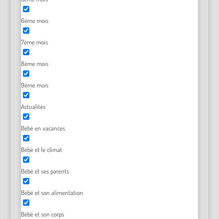
6ème mois
7ème mois
8ème mois
9ème mois
Actualités
Bébé en vacances
Bébé et le climat
Bébé et ses parents
Bébé et son alimentation
Bébé et son corps