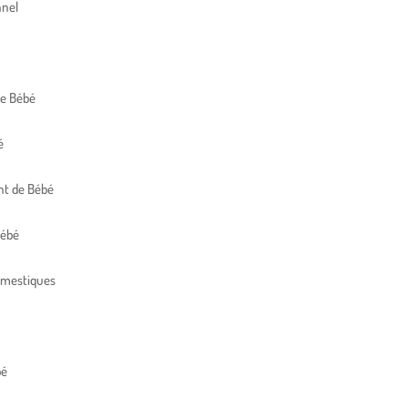
nnel
de Bébé
é
t de Bébé
Bébé
omestiques
bé