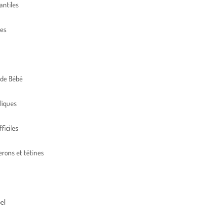
antiles
res
 de Bébé
liques
ficiles
erons et tétines
el