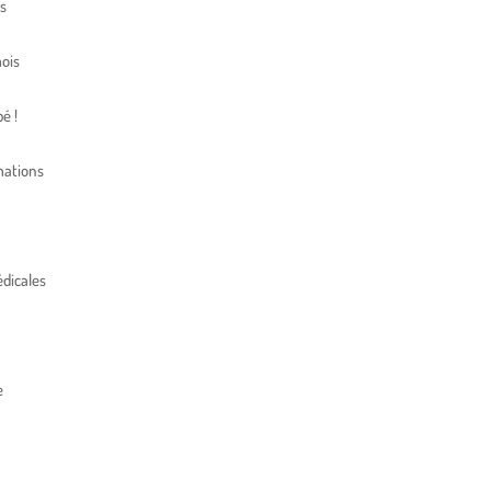
s
ois
é !
mations
dicales
e