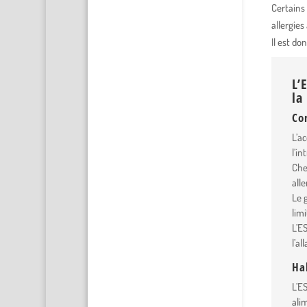
Certains
allergies
Il est d
L’
la
Co
L’a
l’i
Che
all
Le 
lim
L’E
l’a
Ha
L’E
ali