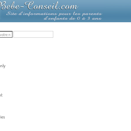
nly
nt
ies