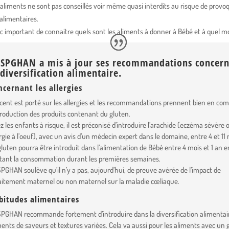
 aliments ne sont pas conseillés voir même quasi interdits au risque de provo
 alimentaires.
onc important de connaitre quels sont les aliments à donner à Bébé et à quel 
ESPGHAN a mis à jour ses recommandations concer
 diversification alimentaire.
ncernant les allergies
ccent est porté sur les allergies et les recommandations prennent bien en co
ntroduction des produits contenant du gluten.
z les enfants à risque, il est préconisé d’introduire l’arachide (eczéma sévère 
ergie à l’oeuf), avec un avis d’un médecin expert dans le domaine, entre 4 et 11 
gluten pourra être introduit dans l’alimentation de Bébé entre 4 mois et 1 an e
itant la consommation durant les premières semaines.
SPGHAN soulève qu’il n’y a pas, aujourd’hui, de preuve avérée de l’impact de
llaitement maternel ou non maternel sur la maladie cœliaque.
bitudes alimentaires
SPGHAN recommande fortement d’introduire dans la diversification alimentair
ments de saveurs et textures variées. Cela va aussi pour les aliments avec un 