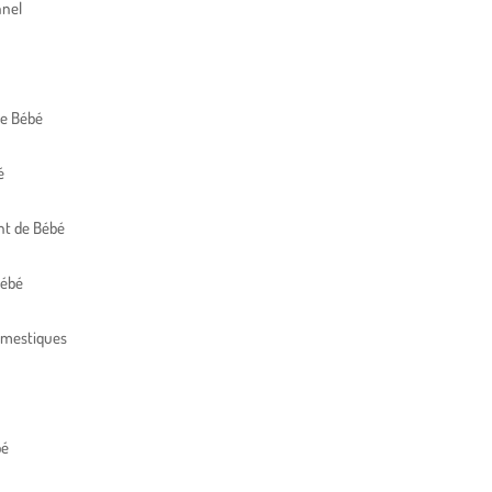
nnel
de Bébé
é
t de Bébé
Bébé
omestiques
bé