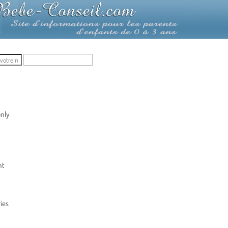
nly
nt
ies