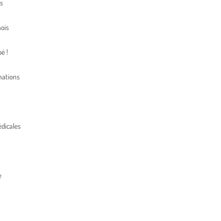
s
ois
é !
mations
dicales
e