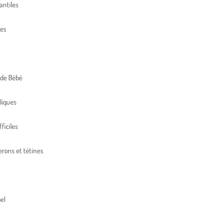
antiles
res
 de Bébé
liques
ficiles
erons et tétines
el