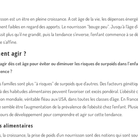
sson est un être en pleine croissance. A cet âge de la vie, les dépenses énerg
ent faibles en regard des apports. Le nourrisson “bouge peu”. Jusqu’à l’âge d’
ossit plus qu’il ne grandit, puis la tendance s’inverse, l’enfant commence à se d
e s’affine.
nt agir ?
agir dès cet âge pour éviter ou diminuer les risques de surpoids dans l’enf
cence ?
 familles sont plus “à risques” de surpoids que d’autres. Des facteurs génétiq
 à des habitudes alimentaires peuvent favoriser cet excès pondéral. L’obésité 
on mondiale, véritable fléau aux USA, dans toutes les classes d’âge. En France
semble être l’augmentation de la prévalence de l’obésité chez l’enfant. Plusi
cours de développement pour comprendre et agir sur cette tendance.
s alimentaires
, la croissance, la prise de poids d’un nourrisson sont des notions qui sont so