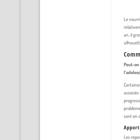
Le nourri
relativem
an, il gr
silhouett
Comme
Peut-on 
l’adoles
Certaines
associés
progressi
problème 
sont en 
Apport
Les repas