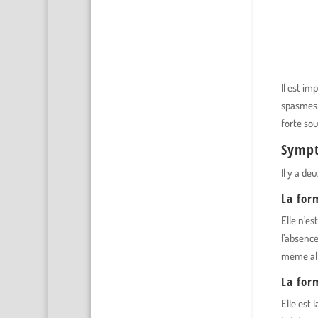
Il est im
spasmes 
forte sou
Symp
Il y a de
La for
Elle n’es
l’absence
même all
La for
Elle est 