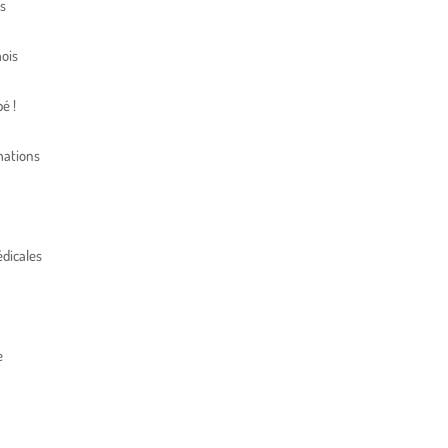
s
ois
é !
mations
dicales
e