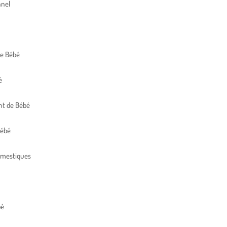
nnel
de Bébé
é
t de Bébé
Bébé
omestiques
bé