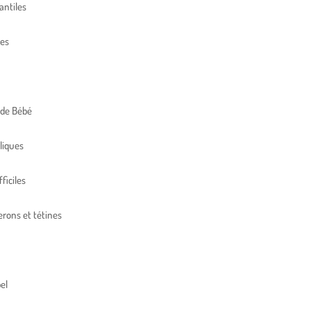
antiles
res
 de Bébé
liques
ficiles
erons et tétines
el