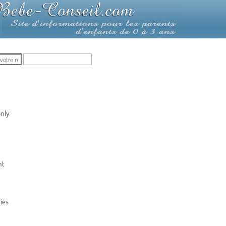
nly
nt
ies