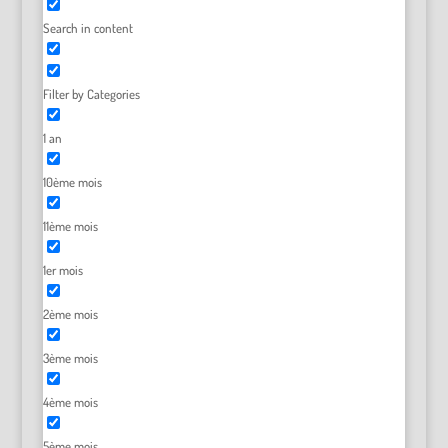
Search in content
Filter by Categories
1 an
10ème mois
11ème mois
1er mois
2ème mois
3ème mois
4ème mois
5ème mois