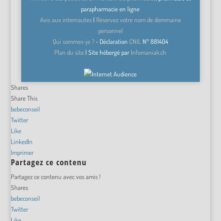
parapharmacie en ligne
Avis aux internautes
|
Réservez votre nom de dommaine
personnel
Qui sommes-je ?
- Déclaration
CNIL
N°
881404
Plan du site
| Site hébergé par
Infomaniak.ch
Shares
Share This
bebeconseil
Twitter
Like
LinkedIn
Imprimer
Partagez ce contenu
Partagez ce contenu avec vos amis !
Shares
bebeconseil
Twitter
Like