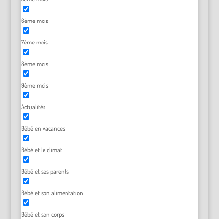
6ème mois
7ème mois
8ème mois
9ème mois
Actualités
Bébé en vacances
Bébé et le climat
Bébé et ses parents
Bébé et son alimentation
Bébé et son corps